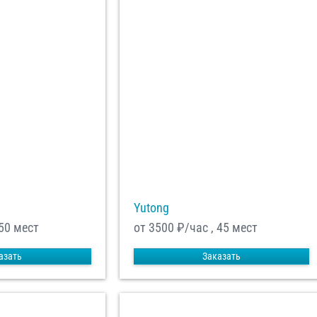
Yutong
 50 мест
от 3500
₽/час , 45 мест
азать
Заказать