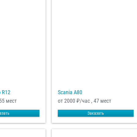
o R12
Scania A80
 55 мест
от 2000
₽/час , 47 мест
азать
Заказать