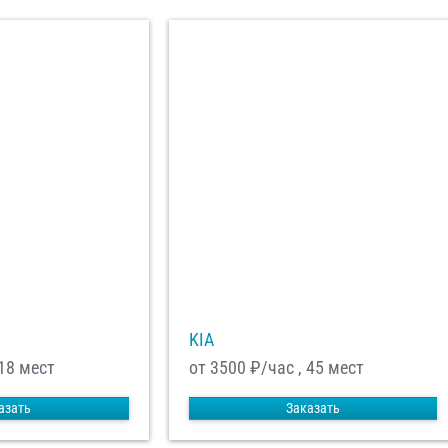
KIA
 18 мест
от 3500
₽/час , 45 мест
азать
Заказать