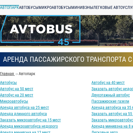
АВТОПАРК
АВТОБУСЫ
МИКРОАВТОБУСЫ
МИНИВЭНЫ
ЛЕГКОВЫЕ АВТО
УСЛУ
АРЕНДА ПАССАЖИРСКОГО ТРАНСПОРТА С
Главная
Автопарк
Автобусы
Автобус на 40 мест
Автобус на 50 мест
Заказать автобус недо
Автобус на 20 мест
Двухэтажный автобус
Микроавтобусы
Пассажирские газели
Аренда автобуса на 25 мест
Аренда автобуса на 35 
Аренда длинного автобуса
Заказать автобус на 55
Заказать микроавтобус на 15 мест
Заказать микроавтобус
Аренда микроавтобуса недорого
Аренда минивэна на 8 
Аренда минивэна на 12 мест
Легковые авто