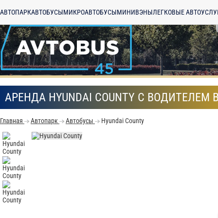
АВТОПАРК
АВТОБУСЫ
МИКРОАВТОБУСЫ
МИНИВЭНЫ
ЛЕГКОВЫЕ АВТО
УСЛУ
АРЕНДА HYUNDAI COUNTY С ВОДИТЕЛЕМ В
Главная
Автопарк
Автобусы
Hyundai County
С
Политикой конфид
согласие на обраб