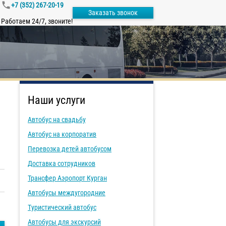
+7 (352) 267-20-19
Заказать звонок
Работаем 24/7, звоните!
Наши услуги
Автобус на свадьбу
Автобус на корпоратив
Перевозка детей автобусом
Доставка сотрудников
Трансфер Аэропорт Курган
Автобусы междугородние
Туристический автобус
Автобусы для экскурсий