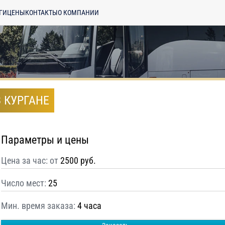
ГИ
ЦЕНЫ
КОНТАКТЫ
О КОМПАНИИ
 КУРГАНЕ
Параметры и цены
Цена за час: от
2500 руб.
Число мест:
25
Мин. время заказа:
4 часа
енциальности
ознакомлен(а), даю
отку моих Персональных данных