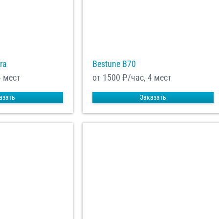
ra
Bestune B70
4 мест
от 1500
₽/час, 4 мест
азать
Заказать