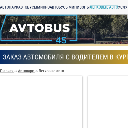
АВТОПАРК
АВТОБУСЫ
МИКРОАВТОБУСЫ
МИНИВЭНЫ
ЛЕГКОВЫЕ АВТО
УСЛУ
ЗАКАЗ АВТОМОБИЛЯ С ВОДИТЕЛЕМ В КУР
Главная
Автопарк
Легковые авто
С
Политикой конфид
согласие на обраб