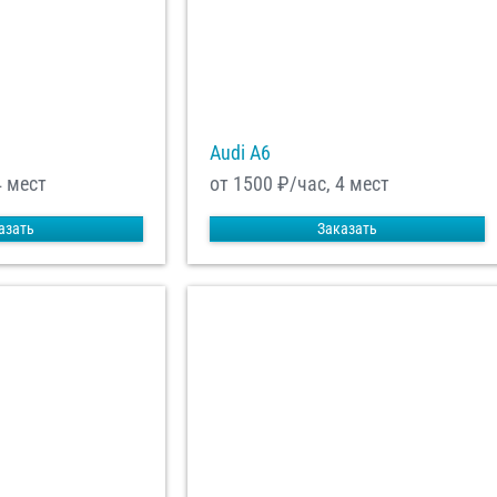
равить заказ
Audi A6
4 мест
от 1500
₽/час, 4 мест
азать
Заказать