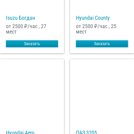
Isuzu Богдан
Hyundai County
С
Политикой конфиденциальности
ознакомлен(а), даю согласие на
обработку моих Персональных данных
от 2500
₽/час , 27
от 2500
₽/час , 25
мест
мест
Отправить заказ
Заказать
Заказать
Hyundai Aero
ПАЗ 3205